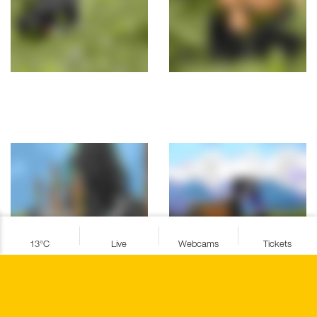
VISITOR
GUIDED
SURVEY
TOURS
13°C
Live
Webcams
Tickets
ADVENTURE
VISITOR